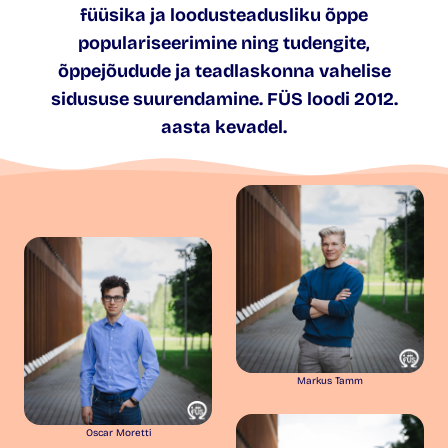
füüsika ja loodusteadusliku õppe
populariseerimine ning tudengite,
õppejõudude ja teadlaskonna vahelise
sidususe suurendamine. FÜS loodi 2012.
aasta kevadel.
Markus Tamm
Oscar Moretti